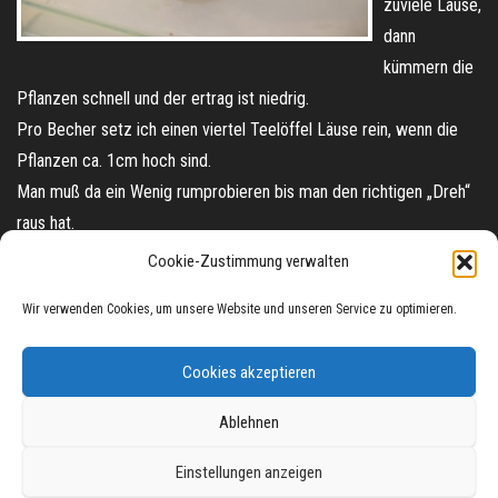
zuviele Läuse,
dann
kümmern die
Pflanzen schnell und der ertrag ist niedrig.
Pro Becher setz ich einen viertel Teelöffel Läuse rein, wenn die
Pflanzen ca. 1cm hoch sind.
Man muß da ein Wenig rumprobieren bis man den richtigen „Dreh“
raus hat.
Cookie-Zustimmung verwalten
Nach 6-7 Tagen ist der Weizen hochgewachsen und es sollten
viele Läuse im Becher sein.
Wir verwenden Cookies, um unsere Website und unseren Service zu optimieren.
Zum verfüttern klopft man den Weizen einfach über eine Saubere
Schüßel aus.
Cookies akzeptieren
Die Läuse kann man noch mit einem Vitaminpräperat bestäuben
und dann verfüttern.
Ablehnen
Einstellungen anzeigen
Stolz präsentiert von
WordPress
|
Theme:
Envo Magazine