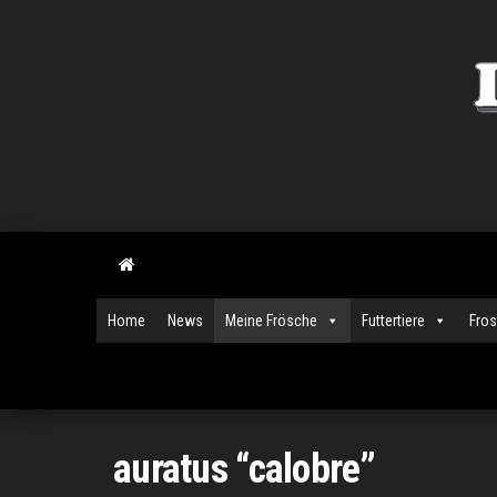
Zum
Inhalt
springen
Home
News
Meine Frösche
Futtertiere
Fro
auratus “calobre”